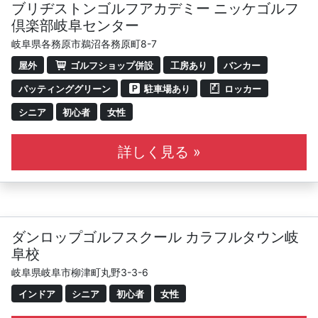
ブリヂストンゴルフアカデミー ニッケゴルフ
倶楽部岐阜センター
岐阜県各務原市鵜沼各務原町8-7
屋外
ゴルフショップ併設
工房あり
バンカー
パッティンググリーン
駐車場あり
ロッカー
シニア
初心者
女性
詳しく見る »
ダンロップゴルフスクール カラフルタウン岐
阜校
岐阜県岐阜市柳津町丸野3-3-6
インドア
シニア
初心者
女性