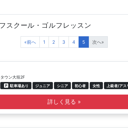
ルフスクール・ゴルフレッスン
«
前へ
1
2
3
4
5
次へ
»
ンタウン大垣2F
駐車場あり
ジュニア
シニア
初心者
女性
上級者/アス
詳しく見る »