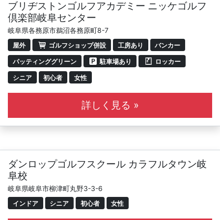
ブリヂストンゴルフアカデミー ニッケゴルフ
倶楽部岐阜センター
岐阜県各務原市鵜沼各務原町8-7
屋外
ゴルフショップ併設
工房あり
バンカー
パッティンググリーン
駐車場あり
ロッカー
シニア
初心者
女性
詳しく見る »
ダンロップゴルフスクール カラフルタウン岐
阜校
岐阜県岐阜市柳津町丸野3-3-6
インドア
シニア
初心者
女性