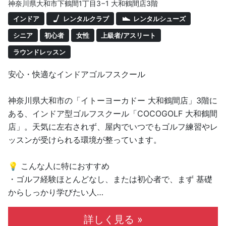
神奈川県大和市下鶴間1丁目3−1 大和鶴間店3階
インドア
レンタルクラブ
レンタルシューズ
シニア
初心者
女性
上級者/アスリート
ラウンドレッスン
安心・快適なインドアゴルフスクール
神奈川県大和市の「イトーヨーカドー 大和鶴間店」3階に
ある、インドア型ゴルフスクール「COCOGOLF 大和鶴間
店」。天気に左右されず、屋内でいつでもゴルフ練習やレ
ッスンが受けられる環境が整っています。
💡 こんな人に特におすすめ
・ゴルフ経験ほとんどなし、または初心者で、まず 基礎
からしっかり学びたい人
・天候や季節に左右されず、安定した環境でスイングやパ
ットを中心に練習したい人
詳しく見る »