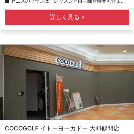
■ ゼニスのプランは、レッスンと自主練習時間も含まれ
る複合型プラン
■ 自主練習は２階のアカデミー生専用打席で快適！（打
詳しく見る »
席の利用には事前予約が必要です）
■ 1コマ最大50分、1人のインストラクターに対して生徒
は3人が上限の少人数レッスン
※受講人数に応じて一人あたりレッスン時間は異なりま
す。
■ レッスン予約・練習予約は専用アプリを使用し、コマ
の空き状況をスマホで確認、そのまま予約ができます
COCOGOLF イトーヨーカドー 大和鶴間店