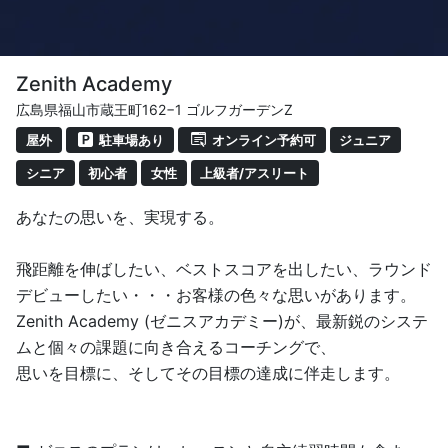
いうスイングの本質は変わっていません。
この本質を全ゴルファーに届けることが、
Zenith Academy
私たちの使命だと思っています。
広島県福山市蔵王町162−1 ゴルフガーデンZ
屋外
駐車場あり
オンライン予約可
ジュニア
【アクセス】
シニア
初心者
女性
上級者/アスリート
姫路駅・姫路南IC・中地IC近辺
あなたの思いを、実現する。
今だけ！無料体験受付中！
レッスン：スイング診断付き無料体験レッスン受付中♪
飛距離を伸ばしたい、ベストスコアを出したい、ラウンド
インドアゴルフ：無料体験受付中♪
デビューしたい・・・お客様の色々な思いがあります。
Zenith Academy (ゼニスアカデミー)が、最新鋭のシステ
お気軽にお問い合わせください。
ムと個々の課題に向き合えるコーチングで、
思いを目標に、そしてその目標の達成に伴走します。