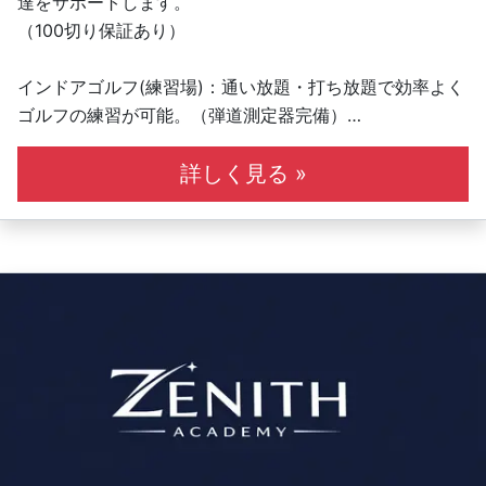
達をサポートします。
（100切り保証あり）
インドアゴルフ(練習場)：通い放題・打ち放題で効率よく
ゴルフの練習が可能。（弾道測定器完備）
※レッスンのみ/インドアゴルフ(練習場)のみ/両方の利用
詳しく見る »
も可能！
ゴルフスイングに、
ゴルフならではの特別な動きはありません。
’’日常動作と全く同じ’’です。
布団叩きやトンカチが使える人なら、
誰でもゴルフスイングはできます。
ゴルフの歴史は長いですが、
100年前も今もクラブを正しく設計通りに扱う（振る）と