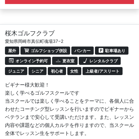
・仕事帰りや買い物ついでなど、ライフスタイルに合わせ
て「気軽に通いたい」人
・レンタルで手ぶらOK。道具を持っていない、あるいは
レンタルメインで通いたい人
桜木ゴルフクラブ
・室内だけでなく、いずれは実践（コースレッスン）にも
愛知県岡崎市真伝町魂場37−2
挑戦してみたい人
屋外
ゴルフショップ併設
バンカー
駐車場あり
オンライン予約可
更衣室
レンタルクラブ
ジュニア
シニア
初心者
女性
上級者/アスリート
ビギナー様大歓迎！
楽しく学べるゴルフスクールです
当スクールでは楽しく学べることをテーマに、各個人に合
わせたコーチング型レッスンを行いますのでビギナーから
ベテランまで安心して受講いただけます。また、レッスン
内容や課題などの個人カルテを作りますので、当スクール
全体でレッスン生をサポートします。