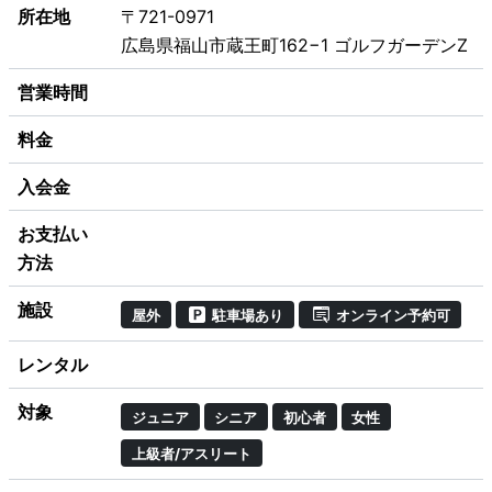
所在地
〒721-0971
広島県福山市蔵王町162−1 ゴルフガーデンZ
営業時間
料金
入会金
お支払い
方法
施設
屋外
駐車場あり
オンライン予約可
レンタル
対象
ジュニア
シニア
初心者
女性
上級者/アスリート