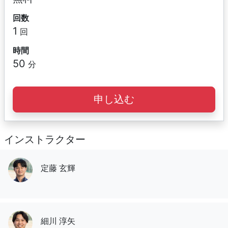
回数
1
回
時間
50
分
申し込む
インストラクター
定藤 玄輝
細川 淳矢