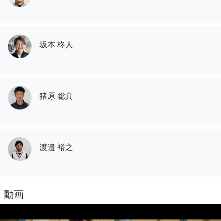
坂本 柊人
猪原 聡真
渡邉 裕之
動画