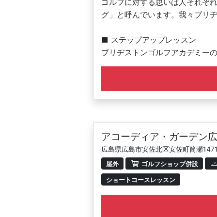
ゴルフに対する思いは人それぞ
グ」と呼んでいます。我々ブリ
■ ステップアップレッスン
ブリヂストンゴルフアカデミーの
もっと楽しみたい人、プロを目
・少人数制で充実したレッスン
・6名定員の少人数制レッスンで
・レッスン時間は60分です。
アコーディア・ガーデン
広島県広島市安佐北区安佐町筒瀬1471
屋外
ゴルフショップ併設
ショートコースレッスン