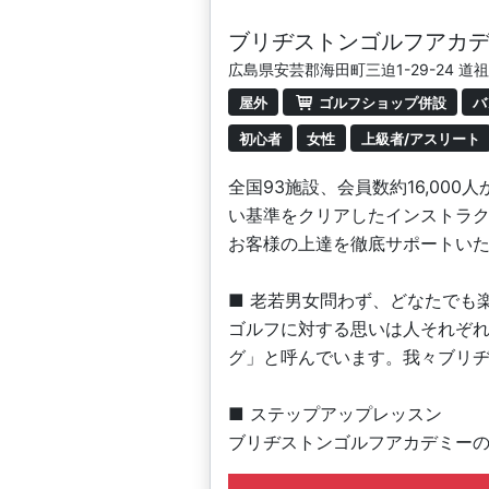
ブリヂストンゴルフアカデ
広島県安芸郡海田町三迫1-29-24 
屋外
ゴルフショップ併設
バ
初心者
女性
上級者/アスリート
全国93施設、会員数約16,0
い基準をクリアしたインストラ
お客様の上達を徹底サポートい
■ 老若男女問わず、どなたでも
ゴルフに対する思いは人それぞ
グ」と呼んでいます。我々ブリ
■ ステップアップレッスン
ブリヂストンゴルフアカデミーの
もっと楽しみたい人、プロを目