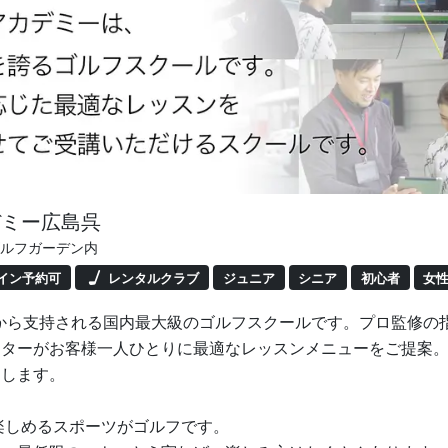
デミー広島呉
Pゴルフガーデン内
イン予約可
レンタルクラブ
ジュニア
シニア
初心者
女
00人から支持される国内最大級のゴルフスクールです。プロ監修
クターがお客様一人ひとりに最適なレッスンメニューをご提案
たします。
楽しめるスポーツがゴルフです。