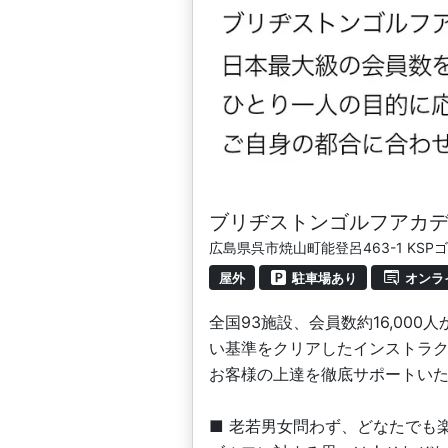
ブリヂストンゴルフアカ
広島県呉市焼山町能登呂463-1 KS
屋外
駐車場あり
オンラ
全国93施設、会員数約16,0
い基準をクリアしたインストラ
お客様の上達を徹底サポートい
■ 老若男女問わず、どなたでも