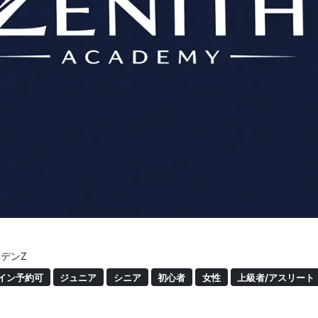
ーデンZ
イン予約可
ジュニア
シニア
初心者
女性
上級者/アスリート