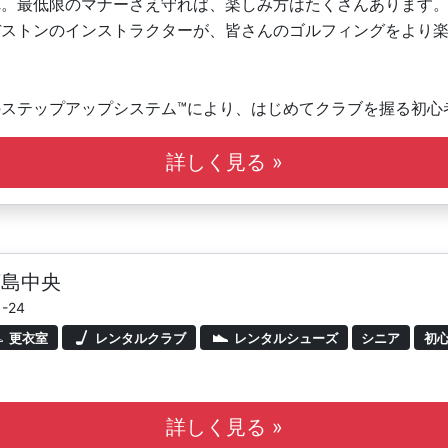
れ。最低限のマナーさえ守れば、楽しみ方はたくさんあります
ヂストンのインストラクターが、皆さんのゴルフィングをより
ステップアップシステム™により、はじめてクラブを握る初心
指すジュニア、ひとりひとりにあわせたレッスンが可能です。
詳しく見る »
す。
広島中央
-24
更衣室
レンタルクラブ
レンタルシューズ
シニア
初
詳しく見る »