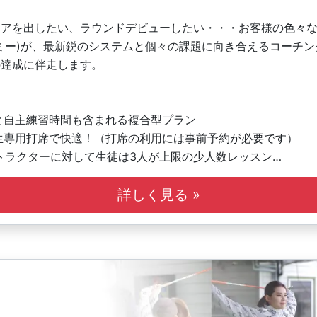
コアを出したい、ラウンドデビューしたい・・・お客様の色々
ニスアカデミー)が、最新鋭のシステムと個々の課題に向き合えるコーチ
の達成に伴走します。
と自主練習時間も含まれる複合型プラン
生専用打席で快適！（打席の利用には事前予約が必要です）
ストラクターに対して生徒は3人が上限の少人数レッスン
ッスン時間は異なります。
用アプリを使用し、コマの空き状況をスマホで確認、そのまま
詳しく見る »