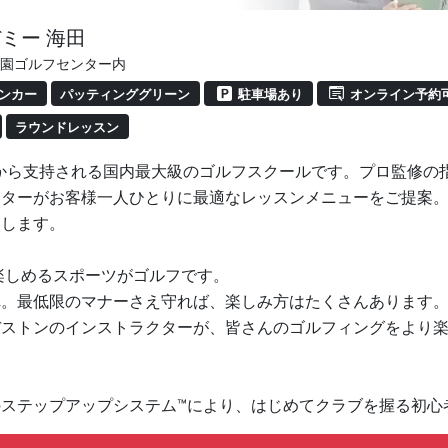
ミー 海田
道祖園ゴルフセンター内
ンカー
パッティンググリーン
駐車場あり
オンライン予約
ラウンドレッスン
00人から支持される国内最大級のゴルフスクールです。プロ監修
クターがお客様一人ひとりに最適なレッスンメニューをご提案
たします。
楽しめるスポーツがゴルフです。
れ。最低限のマナーさえ守れば、楽しみ方はたくさんあります
ヂストンのインストラクターが、皆さんのゴルフィングをより
ステップアップシステム™により、はじめてクラブを握る初心
指すジュニア、ひとりひとりにあわせたレッスンが可能です。