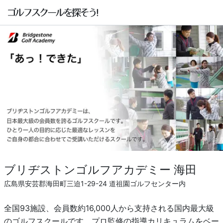
ブリヂストンゴルフアカデミー 海田
広島県安芸郡海田町三迫1-29-24 道祖園ゴルフセンター内
全国93施設、会員数約16,000人から支持される国内最大級
のゴルフスクールです。プロ監修の指導カリキュラムをベー