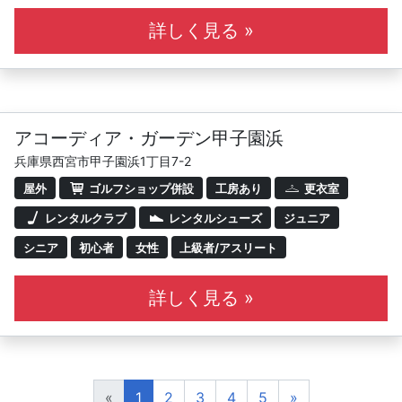
・レッスン時間は60分です。
詳しく見る »
アコーディア・ガーデン甲子園浜
兵庫県西宮市甲子園浜1丁目7-2
屋外
ゴルフショップ併設
工房あり
更衣室
レンタルクラブ
レンタルシューズ
ジュニア
シニア
初心者
女性
上級者/アスリート
詳しく見る »
«
1
2
3
4
5
»