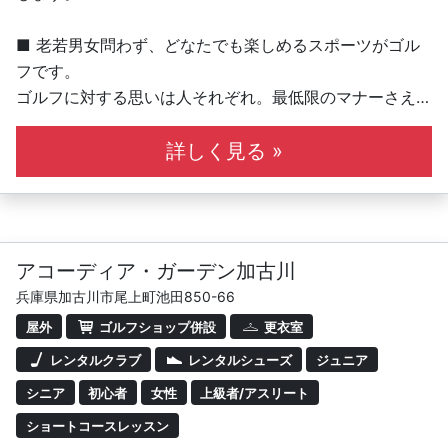
■ 老若男女問わず、どなたでも楽しめるスポーツがゴル
フです。
ゴルフに対する思いは人それぞれ。最低限のマナーさえ守
れば、楽しみ方はたくさんあります。私たちはこれを「ゴ
ルフィング」と呼んでいます。我々ブリヂストンのインス
詳しく見る »
トラクターが、皆さんのゴルフィングをより楽しいものに
していきます！
■ ステップアップレッスン
アコーディア・ガーデン加古川
ブリヂストンゴルフアカデミーのステップアップシステム
兵庫県加古川市尾上町池田850-66
™により、はじめてクラブを握る初心者の方から、伸び悩
屋外
ゴルフショップ併設
更衣室
んでいる人、もっと楽しみたい人、プロを目指すジュニ
ア、ひとりひとりにあわせたレッスンが可能です。
レンタルクラブ
レンタルシューズ
ジュニア
シニア
初心者
女性
上級者/アスリート
・少人数制で充実したレッスン
ショートコースレッスン
・6名定員の少人数制レッスンです。