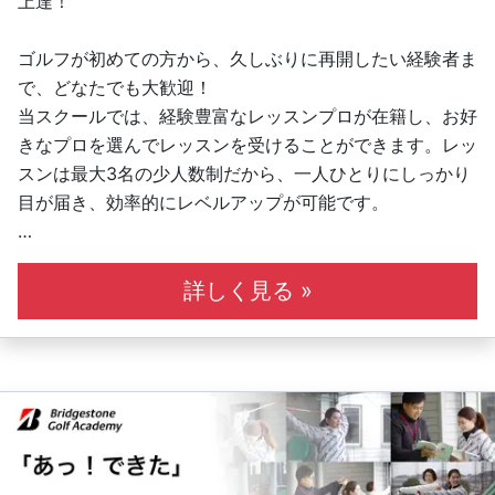
上達！
この本質を全ゴルファーに届けることが、
私たちの使命だと思っています。
ゴルフが初めての方から、久しぶりに再開したい経験者ま
で、どなたでも大歓迎！
【アクセス】
当スクールでは、経験豊富なレッスンプロが在籍し、お好
姫路駅・姫路南IC・中地IC近辺
きなプロを選んでレッスンを受けることができます。レッ
スンは最大3名の少人数制だから、一人ひとりにしっかり
今だけ！無料体験受付中！
目が届き、効率的にレベルアップが可能です。
レッスン：スイング診断付き無料体験レッスン受付中♪
インドアゴルフ：無料体験受付中♪
毎日開講しているグループレッスンは、スクール専用の快
適な打席で開催。楽しみながら上達できる環境が整ってい
詳しく見る »
お気軽にお問い合わせください。
ます。ボール代込みのプランもご用意しており、たくさん
打って練習したい方にもぴったり。
これからゴルフを始めたい方も、再挑戦したい方も、まず
は体験レッスンからお気軽にどうぞ！