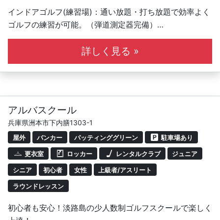
インドアゴルフ(練習場)：通い放題・打ち放題で効率よく
ゴルフの練習が可能。（弾道測定器完備）
※レッスンのみ/インドアゴルフ(練習場)のみ/両方の利用
詳しく見る »
も可能！
ゴルフスイングに、
ゴルフならではの特別な動きはありません。
アルバスクール
’’日常動作と全く同じ’’です。
兵庫県洲本市下内膳1303-1
屋外
バンカー
パッティンググリーン
駐車場あり
布団叩きやトンカチが使える人なら、
誰でもゴルフスイングはできます。
更衣室
ロッカー
レンタルクラブ
ジュニア
シニア
初心者
女性
上級者/アスリート
ゴルフの歴史は長いですが、
ラウンドレッスン
100年前も今もクラブを正しく設計通りに扱う（振る）と
いうスイングの本質は変わっていません。
初心者も安心！淡路島の少人数制ゴルフスクールで楽しく