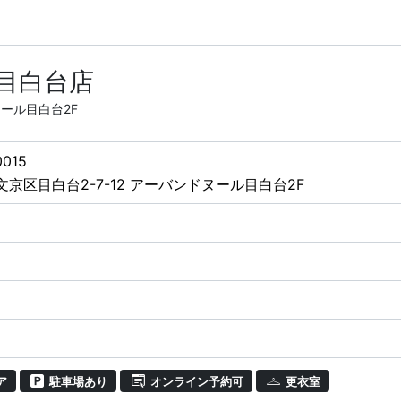
E 目白台店
ヌール目白台2F
0015
文京区目白台2-7-12 アーバンドヌール目白台2F
ア
駐車場あり
オンライン予約可
更衣室