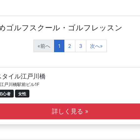
すめゴルフスクール・ゴルフレッスン
«
前へ
1
2
3
次へ
»
スタイル江戸川橋
産江戸川橋駅前ビル1F
初心者
女性
詳しく見る »