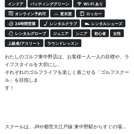
インドア
パッティンググリーン
Wi-Fi あり
オンライン予約可
更衣室
ロッカー
24時間営業
レンタルクラブ
レンタルシューズ
レンタルグローブ
ジュニア
シニア
初心者
女性
上級者/アスリート
ラウンドレッスン
わたしのゴルフ東中野店は、お客様一人一人の目標や、ラ
イフスタイルを大切にし、
それぞれのゴルフライフを楽しく過ごせる「ゴルフスクー
ル」を目指しま
す！
スクールは、JRや都営大江戸線 東中野駅からすぐの場所