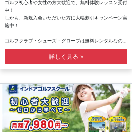
ゴルフ初心者や女性の方大歓迎で、無料体験レッスン受付
中！
しかも、新規入会いただいた方に大幅割引キャンペーン実
施中！
ゴルフクラブ・シューズ・グローブは無料レンタルなので
手ぶらでOK！
全打席オリジナルスイング解析機完備！弾道測定機「スカ
詳しく見る »
イトラック」も利用可能！
全5打席の内、1打席はレフティ優先打席です。レフティ
用のレンタルクラブもご用意しています！
系列全店の利用が可能で、レッスンだけでなく、
打ちっぱなしとして施設をご利用いただくことも可能で
す！