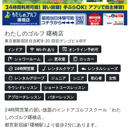
わたしのゴルフ 曙橋店
東京都新宿区住吉町8-20 四谷ヂンゴビルB1F
インドア
Wi-Fi あり
オンライン予約可
シャワールーム
更衣室
ロッカー
24時間営業
レンタルクラブ
レンタルシューズ
レンタルグローブ
ジュニア
シニア
初心者
女性
ラウンドレッスン
ショートコースレッスン
アプローチレッスン
パターレッスン
24時間営業の習い放題のインドアゴルフスクール「わた
しのゴルフ曙橋店」
都営新宿線｢曙橋駅｣より徒歩2分にあります。