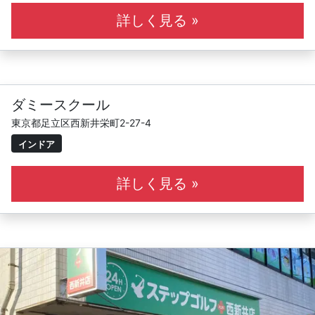
にある、月額7980円（税込）～の月会費で
何回でも通える24時間営業のインドアゴルフスクールで
詳しく見る »
す。
レッスンは初心者から上級者まで、一人一人のレベルに合
わせて個別カルテで認定コーチがサポートし、
ダミースクール
会員の皆さまの楽しいゴルフライフのお手伝いをするの
東京都足立区西新井栄町2-27-4
が、モットーです。
インドア
レッスン以外の時間も、24時間打席をフリーで使えて、
詳しく見る »
全打席に設置されたスイング解析器、弾道測定器を使っ
て、
自身のスイングの癖などを把握できます。
無料マイページで練習毎にスイング動画を保存比較でき、
自宅でもイメージトレーニングできるのは当スクールの強
みで
す！