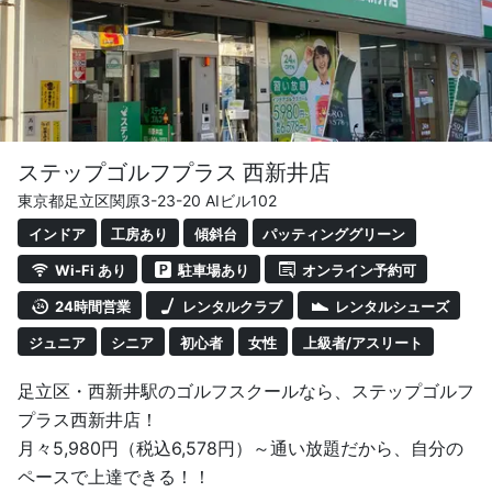
また、レベル別のコースレッスンも多数開催しており、レ
ッスンや自主練習と組み合わせ、効率よく上達したい人に
おすすめです。
初心者の方でも基礎レッスン12回を学んでいただくこと
により、最短2ヶ月でコースデビューが可能です。
ステップゴルフプラス 西新井店
東京都足立区関原3-23-20 AIビル102
ゴルフクラブ、シューズ、グローブや各種スイング矯正器
インドア
工房あり
傾斜台
パッティンググリーン
具などは無料でレンタルでき、手ぶらでレッスンや練習を
Wi-Fi あり
駐車場あり
オンライン予約可
気軽に始められます。
24時間営業
レンタルクラブ
レンタルシューズ
冷暖房完備、入場は顔認証システムで管理し、防犯カメラ
ジュニア
シニア
初心者
女性
上級者/アスリート
完備で、安心して楽しく快適にスイングができます！
足立区・西新井駅のゴルフスクールなら、ステップゴルフ
プラス西新井店！
月々5,980円（税込6,578円）～通い放題だから、自分の
ペースで上達できる！！