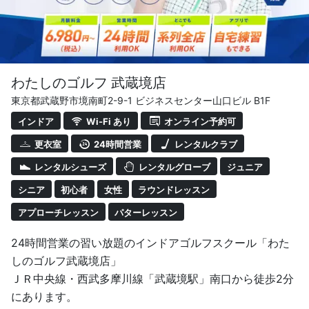
わたしのゴルフ 武蔵境店
東京都武蔵野市境南町2-9-1 ビジネスセンター山口ビル B1F
インドア
Wi-Fi あり
オンライン予約可
更衣室
24時間営業
レンタルクラブ
レンタルシューズ
レンタルグローブ
ジュニア
シニア
初心者
女性
ラウンドレッスン
アプローチレッスン
パターレッスン
24時間営業の習い放題のインドアゴルフスクール「わた
しのゴルフ武蔵境店」
ＪＲ中央線・西武多摩川線「武蔵境駅」南口から徒歩2分
にあります。