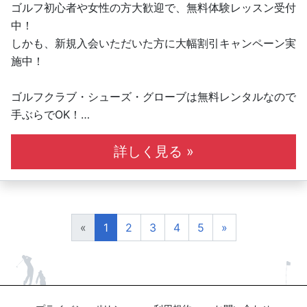
ゴルフ初心者や女性の方大歓迎で、無料体験レッスン受付
中！
しかも、新規入会いただいた方に大幅割引キャンペーン実
施中！
ゴルフクラブ・シューズ・グローブは無料レンタルなので
手ぶらでOK！
全打席オリジナルスイング解析機完備！弾道測定機「スカ
イトラック」も利用可能！
詳しく見る »
全5打席の内、1打席はレフティ優先打席です。レフティ
用のレンタルクラブもご用意しています！
系列全店の利用が可能で、レッスンだけでなく、
«
1
2
3
4
5
»
打ちっぱなしとして施設をご利用いただくことも可能で
す！