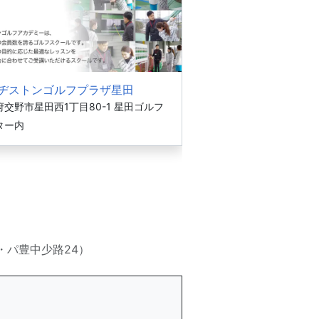
ヂストンゴルフプラザ星田
交野市星田西1丁目80-1 星田ゴルフ
ター内
ス・パ豊中少路24）