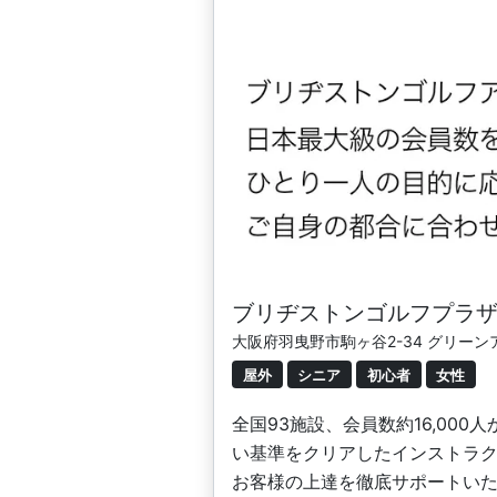
ブリヂストンゴルフプラ
大阪府羽曳野市駒ヶ谷2-34 グリー
屋外
シニア
初心者
女性
全国93施設、会員数約16,0
い基準をクリアしたインストラ
お客様の上達を徹底サポートい