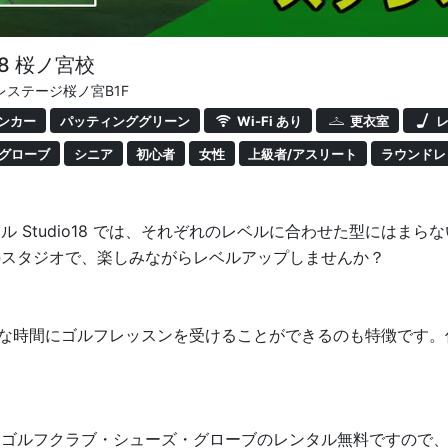
18 桜ノ宮校
レステージ桜ノ宮B1F
ンカー
パッティンググリーン
Wi-Fi あり
更衣室
レ
グローブ
シニア
初心者
女性
上級者/アスリート
ラウンドレ
 Studio18 では、それぞれのレベルに合わせた型にはま
のスタジオで、楽しみながらレベルアップしませんか？
 は好きな時間にゴルフレッスンを受けることができるのも特徴で
。ゴルフクラブ・シューズ・グローブのレンタル無料ですので