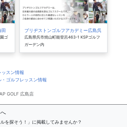
海田
ブリヂストンゴルフアカデミー広島呉
祖園ゴ
広島県呉市焼山町能登呂463-1 KSPゴルフ
ガーデン内
レッスン情報
ル・ゴルフレッスン情報
ZAP GOLF 広島店
まへ
ールを探そう！」に掲載してみませんか？