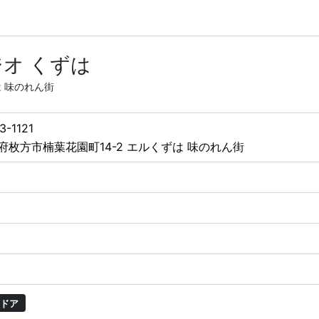
オ くずは
は 味のれん街
3-1121
府枚方市楠葉花園町14-2 エルくずは 味のれん街
ドア