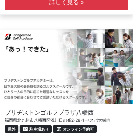
ルフィング」と呼んでいます。我々ブリヂストンのインス
詳しく見る »
トラクターが、皆さんのゴルフィングをより楽しいものに
していきます！
■ ステップアップレッスン
ブリヂストンゴルフアカデミーのステップアップシステム
™により、はじめてクラブを握る初心者の方から、伸び悩
んでいる人、もっと楽しみたい人、プロを目指すジュニ
ア、ひとりひとりにあわせたレッスンが可能です。
・少人数制で充実したレッスン
・6名定員の少人数制レッスンです。
・レッスン時間は60分です。
ブリヂストンゴルフプラザ八幡西
福岡県北九州市八幡西区浅川日の峯2-28-1 ベスパ大栄内
屋外
駐車場あり
オンライン予約可