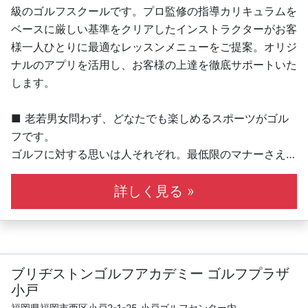
級のゴルフスクールです。プロ監修の指導カリキュラムを
ベースに厳しい基準をクリアしたインストラクターがお客
様一人ひとりに最適なレッスンメニューをご提案。オリジ
ナルのアプリを活用し、お客様の上達を徹底サポートいた
します。
■ 老若男女問わず、どなたでも楽しめるスポーツがゴル
フです。
ゴルフに対する思いは人それぞれ。最低限のマナーさえ守
れば、楽しみ方はたくさんあります。私たちはこれを「ゴ
ルフィング」と呼んでいます。我々ブリヂストンのインス
詳しく見る »
トラクターが、皆さんのゴルフィングをより楽しいものに
していきます！
■ ステップアップレッスン
ブリヂストンゴルフアカデミー ゴルフプラザ
ブリヂストンゴルフアカデミーのステップアップシステム
小戸
™により、はじめてクラブを握る初心者の方から、伸び悩
福岡県福岡市西区小戸2-1-25 小戸ゴルフセンター内