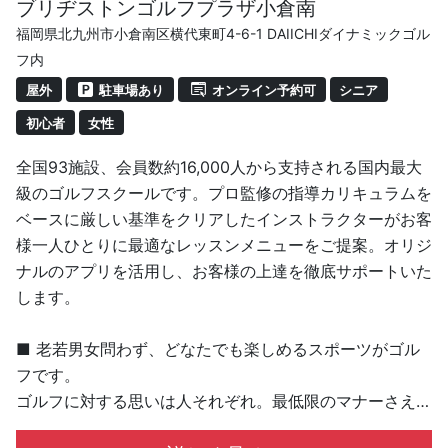
ブリヂストンゴルフプラザ小倉南
福岡県北九州市小倉南区横代東町4-6-1 DAIICHIダイナミックゴル
フ内
屋外
駐車場あり
オンライン予約可
シニア
初心者
女性
全国93施設、会員数約16,000人から支持される国内最大
級のゴルフスクールです。プロ監修の指導カリキュラムを
ベースに厳しい基準をクリアしたインストラクターがお客
様一人ひとりに最適なレッスンメニューをご提案。オリジ
ナルのアプリを活用し、お客様の上達を徹底サポートいた
します。
■ 老若男女問わず、どなたでも楽しめるスポーツがゴル
フです。
ゴルフに対する思いは人それぞれ。最低限のマナーさえ守
れば、楽しみ方はたくさんあります。私たちはこれを「ゴ