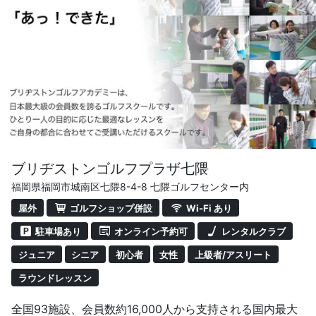
™により、はじめてクラブを握る初心者の方から、伸び悩
んでいる人、もっと楽しみたい人、プロを目指すジュニ
ア、ひとりひとりにあわせたレッスンが可能です。
・少人数制で充実したレッスン
・6名定員の少人数制レッスンです。
・レッスン時間は60分です。
ブリヂストンゴルフプラザ七隈
福岡県福岡市城南区七隈8-4-8 七隈ゴルフセンター内
屋外
ゴルフショップ併設
Wi-Fi あり
駐車場あり
オンライン予約可
レンタルクラブ
ジュニア
シニア
初心者
女性
上級者/アスリート
ラウンドレッスン
全国93施設、会員数約16,000人から支持される国内最大