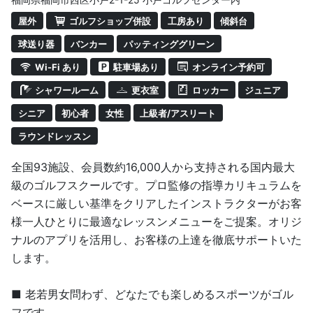
んでいる人、もっと楽しみたい人、プロを目指すジュニ
屋外
ゴルフショップ併設
工房あり
傾斜台
ア、ひとりひとりにあわせたレッスンが可能です。
球送り器
バンカー
パッティンググリーン
・少人数制で充実したレッスン
Wi-Fi あり
駐車場あり
オンライン予約可
・6名定員の少人数制レッスンです。
シャワールーム
更衣室
ロッカー
ジュニア
・レッスン時間は60分です。
シニア
初心者
女性
上級者/アスリート
ラウンドレッスン
全国93施設、会員数約16,000人から支持される国内最大
級のゴルフスクールです。プロ監修の指導カリキュラムを
ベースに厳しい基準をクリアしたインストラクターがお客
様一人ひとりに最適なレッスンメニューをご提案。オリジ
ナルのアプリを活用し、お客様の上達を徹底サポートいた
します。
■ 老若男女問わず、どなたでも楽しめるスポーツがゴル
フです。