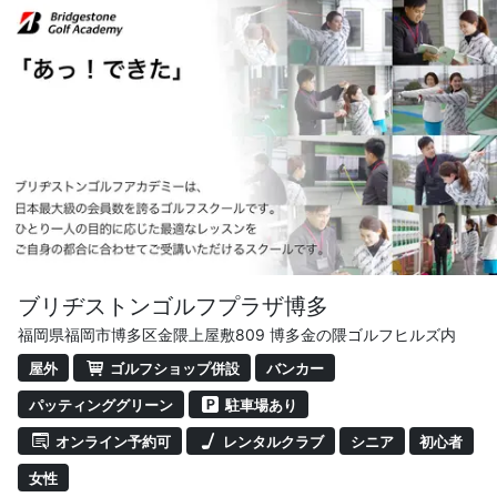
■ ステップアップレッスン
ブリヂストンゴルフアカデミーのステップアップシステム
™により、はじめてクラブを握る初心者の方から、伸び悩
んでいる人、もっと楽しみたい人、プロを目指すジュニ
ア、ひとりひとりにあわせたレッスンが可能です。
・少人数制で充実したレッスン
・6名～7名定員の少人数制レッスンです。
・レッスン時間は60分～70分です。
ブリヂストンゴルフプラザ博多
福岡県福岡市博多区金隈上屋敷809 博多金の隈ゴルフヒルズ内
屋外
ゴルフショップ併設
バンカー
パッティンググリーン
駐車場あり
オンライン予約可
レンタルクラブ
シニア
初心者
女性