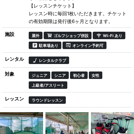
【レッスンチケット】
レッスン時に毎回1枚いただきます。チケット
の有効期限は発行後6ヶ月となります。
施設
屋外
ゴルフショップ併設
Wi-Fi あり
駐車場あり
オンライン予約可
レンタル
レンタルクラブ
対象
ジュニア
シニア
初心者
女性
上級者/アスリート
レッスン
ラウンドレッスン