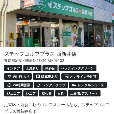
ステップゴルフプラス 西新井店
東京都足立区関原3-23-20 AIビル102
インドア
工房あり
傾斜台
パッティンググリーン
Wi-Fi あり
駐車場あり
オンライン予約可
24時間営業
レンタルクラブ
レンタルシューズ
ジュニア
シニア
初心者
女性
上級者/アスリート
足立区・西新井駅のゴルフスクールなら、ステップゴルフ
プラス西新井店！