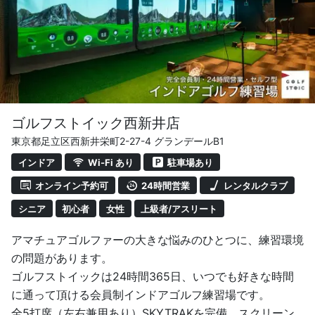
ゴルフストイック西新井店
東京都足立区西新井栄町2-27-4 グランデールB1
インドア
Wi-Fi あり
駐車場あり
オンライン予約可
24時間営業
レンタルクラブ
シニア
初心者
女性
上級者/アスリート
アマチュアゴルファーの大きな悩みのひとつに、練習環境
の問題があります。
ゴルフストイックは24時間365日、いつでも好きな時間
に通って頂ける会員制インドアゴルフ練習場です。
全5打席（左右兼用あり）SKYTRAKを完備、スクリーン