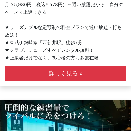
月々5,980円（税込6,578円）～通い放題だから、自分の
ペースで上達できる！！
★リーズナブルな定額制の料金プランで通い放題・打ち
放題！
★東武伊勢崎線「西新井駅」徒歩7分
★クラブ、シューズすべてレンタル無料！
★上級者だけでなく、初心者の方も多数在籍！
★女性も気軽に通えます！
★コースレッスンも毎月20回以上開催中！
詳しく見る »
★ステップゴルフ認定コーチによるレッスン
★インドアゴルフスクールNo1の店舗数