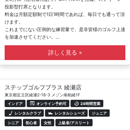
投影型打席となります。
料金は月額定額制で1日1時間であれば、毎日でも通って頂
けます。
これまでにない圧倒的な練習量で、是非皆様のゴルフ上達
を加速させてください。
また、月2回PGAティーチングプロ資格を持つインストラ
クターによるスポットレッスンも開催しており、定期的な
詳しく見る »
スイングチェックや日々の練習ドリルの設定等にもご活用
頂けます。
もちろん、初心者の方の参加も受け付けておりますので、
お気軽にお声掛けください。
ステップゴルフプラス 綾瀬店
東京都足立区綾瀬2-18-3 メゾン南柏綾1F
インドア
オンライン予約可
24時間営業
レンタルクラブ
レンタルシューズ
ジュニア
シニア
初心者
女性
上級者/アスリート