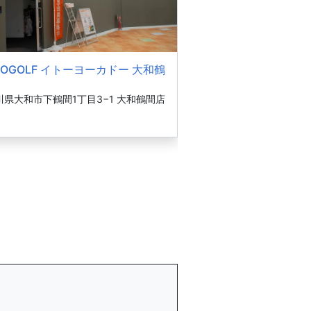
COGOLF イトーヨーカドー 大和鶴
川県大和市下鶴間1丁目3−1 大和鶴間店