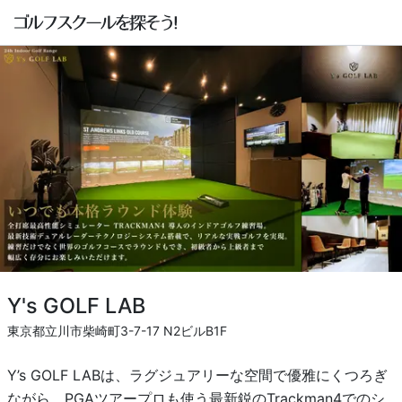
Y's GOLF LAB
東京都立川市柴崎町3-7-17 N2ビルB1F
Y’s GOLF LABは、ラグジュアリーな空間で優雅にくつろぎ
ながら、PGAツアープロも使う最新鋭のTrackman4でのシ