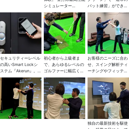
シミュレーター
パット練習」ができま
『TRACKMAN4』導入
す。 さらにゴルフ界最
のインドアゴルフレッ
先端のテクノロジーAR
スン＆練習場。 最新技
パターシミュレーター
術デュアルレーダーテ
『TOURPUTT』を日
クノロジーシステム搭
本初導入。これにより
載で、リアルな実戦ゴ
グリーン上のボールを
ルフを実現。練習だけ
可視化することでパッ
でなく世界のゴルフコ
ティング技術が各段に
セキュリティーレベル
初心者から上級者ま
お客様のニーズに合わ
ースでラウンドもで
向上します。
の高いSmart Lockシ
で、あらゆるレベルの
せ、スイング解析ティ
き、初級者から上級者
ステム『Akerun』。
ゴルファーに幅広く対
ーチングやフィッティ
まで幅広く存分にお楽
WEB予約後、鍵権限コ
応。それぞれのレベル
ングを行います。人の
しみいただけます。
ードが自動発行されま
に合ったティーチング
目を気にせずにできる
す。スマートフォンア
を行うので、課題克
個室マンツーマンレッ
プリで解錠・施錠が可
服、目標達成を最短距
スンや楽しみながら上
能になります。 ご予約
離で実現します。
達したい方向けの定期
のお客様のみのご入室
的なグループレッスン
になりますので、夜間
もあります。 ゴルフ場
でも安心してプレーし
で行われるラウンドレ
独自の最新技術を駆使
ていただけます。
ッスンなどご用意して