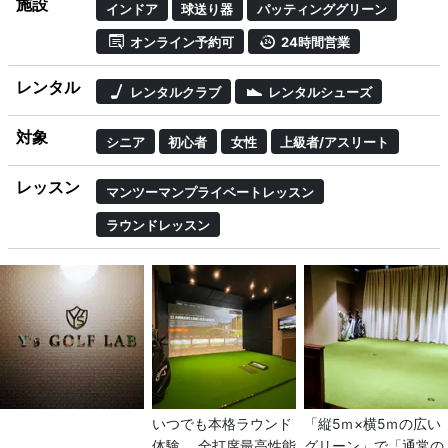
施設
インドア
球送り器
パッティンググリーン
オンライン予約可
24時間営業
レンタル
レンタルクラブ
レンタルシューズ
対象
シニア
初心者
女性
上級者/アスリート
レッスン
マンツーマンプライベートレッスン
ラウンドレッスン
いつでも本格ラウンド
「縦5ｍ×横5ｍの広い
体験。 全打席最高性能
グリーン」で「通常の