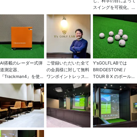
し、科学の目によって
おります。
スイングを可視化。今
まで見えなかった問題
点が明確にできるの
で、修正ポイントを絞
り込むことが容易に。
レベルアップ、飛距離
アップの速度が上がり
ます。
AI搭載のレーダー式弾
ご登録いただいた全て
Y'sGOLFLABでは
道測定器、
の会員様に対して無料
BRIDGESTONE /
『Trackman4』を使っ
ワンポイントレッスン
TOUR B X のボールを
てショット分析をして
を開催しています。疑
使用しております！ ま
みませんか？ クラブの
問・質問なんでもご相
たご自身の使い慣れた
軌道・弾道・飛距離な
談ください！ そして、
ボールも使用可能です
ど31項目もあります！
もっとレッスンを受け
ので、是非試し打ちな
たいという方には、マ
どでご利用くださ
ンツーマンレッスンも
い！！
開催しています（30分
もしくは60分 別料
金） ゴルフを始めたば