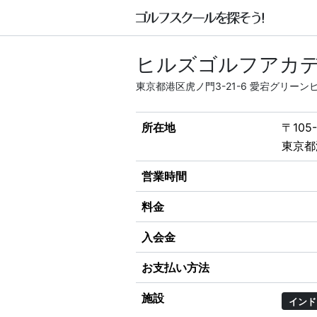
ヒルズゴルフアカ
東京都港区虎ノ門3-21-6 愛宕グリー
所在地
〒105-
東京都
営業時間
料金
入会金
お支払い方法
施設
インド