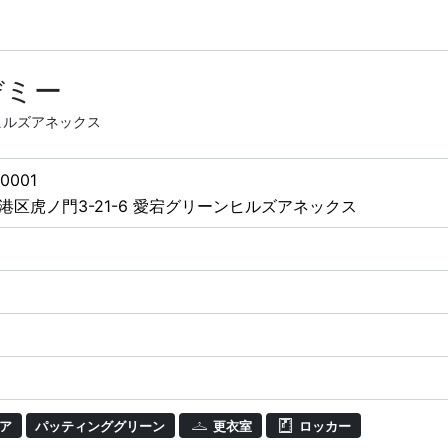
デミー
ンヒルズアネックス
0001
港区虎ノ門3-21-6 愛宕グリーンヒルズアネックス
ア
パッティンググリーン
更衣室
ロッカー