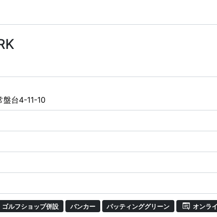
RK
台4-11-10
ゴルフショップ併設
バンカー
パッティンググリーン
オンラ