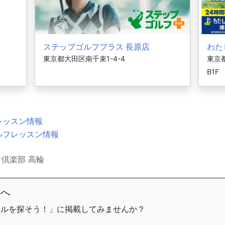
ステップゴルフプラス 長原店
わた
東京都大田区南千束1-4-4
東京
B1F
レッスン情報
ルフレッスン情報
ルフ倶楽部 高輪
まへ
ールを探そう！」に掲載してみませんか？