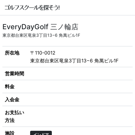
EveryDayGolf 三ノ輪店
東京都台東区竜泉3丁目13−6 角萬ビル1F
所在地
〒110-0012
東京都台東区竜泉3丁目13−6 角萬ビル1F
営業時間
料金
入会金
お支払い
方法
施設
インドア