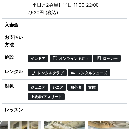
【平日月2会員】平日 11:00-22:00
7,920円 (税込)
入会金
お支払い
方法
施設
インドア
オンライン予約可
ロッカー
レンタル
レンタルクラブ
レンタルシューズ
対象
ジュニア
シニア
初心者
女性
上級者/アスリート
レッスン