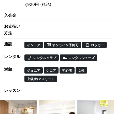
7,920円 (税込)
入会金
お支払い
方法
施設
インドア
オンライン予約可
ロッカー
レンタル
レンタルクラブ
レンタルシューズ
対象
ジュニア
シニア
初心者
女性
上級者/アスリート
レッスン