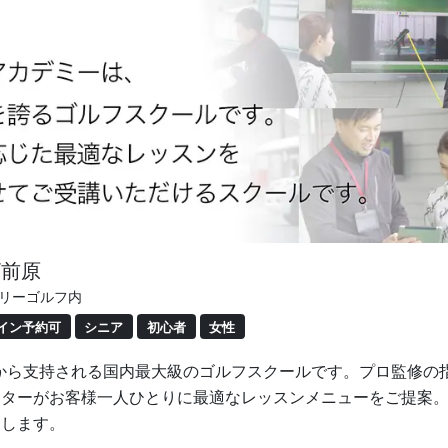
ザ前原
ミリーゴルフ内
イン予約可
シニア
初心者
女性
00人から支持される国内最大級のゴルフスクールです。プロ監修
クターがお客様一人ひとりに最適なレッスンメニューをご提案
たします。