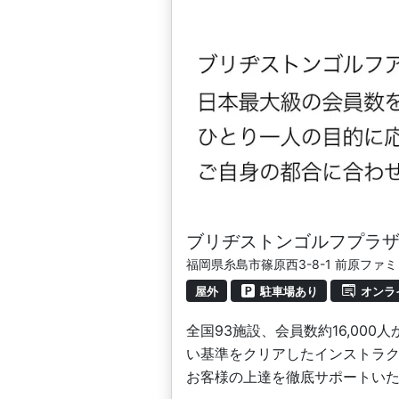
ブリヂストンゴルフプラ
福岡県糸島市篠原西3-8-1 前原ファ
屋外
駐車場あり
オンラ
全国93施設、会員数約16,0
い基準をクリアしたインストラ
お客様の上達を徹底サポートい