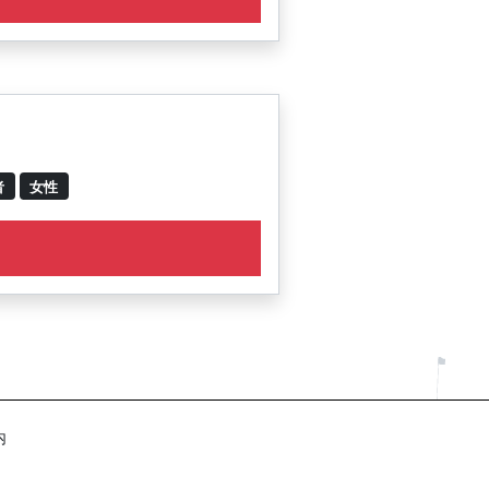
者
女性
内