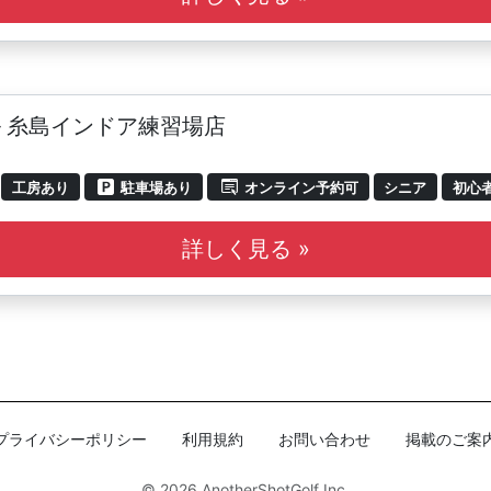
 糸島インドア練習場店
工房あり
駐車場あり
オンライン予約可
シニア
初心
詳しく見る »
プライバシーポリシー
利用規約
お問い合わせ
掲載のご案
© 2026
AnotherShotGolf Inc.