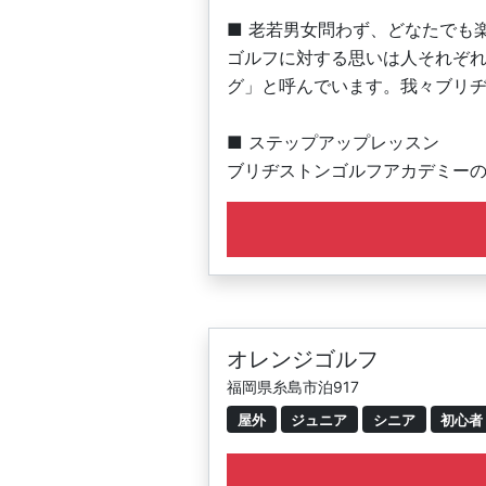
■ 老若男女問わず、どなたでも
ゴルフに対する思いは人それぞ
グ」と呼んでいます。我々ブリ
■ ステップアップレッスン
ブリヂストンゴルフアカデミーの
もっと楽しみたい人、プロを目
・少人数制で充実したレッスン
・6名定員の少人数制レッスンで
・レッスン時間は60分です。
オレンジゴルフ
福岡県糸島市泊917
屋外
ジュニア
シニア
初心者