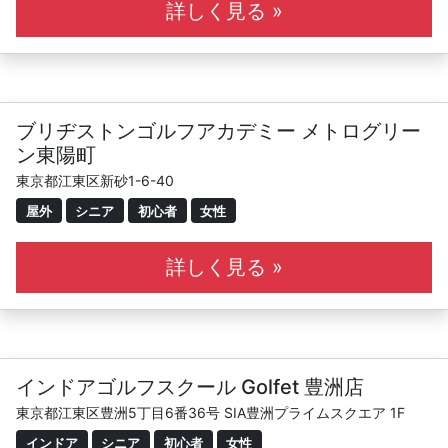
毎回のレッスン記録やスイング動画を電子カルテに保存し
詳しく見る »
ており、ご自宅でご自身の指導内容やスイング動画をじっ
くり見ることができるのも他では味わえない当スクールの
特長です。こうしたレッスン記録がご自身の成長記録にも
なっていきますので楽しく学んでぐんぐん上達していきま
ブリヂストンゴルフアカデミー メトログリー
す。
ン東陽町
東京都江東区新砂1-6-40
屋外
シニア
初心者
女性
詳しく見る »
インドアゴルフスクール Golfet 豊洲店
東京都江東区豊洲5丁目6番36号 SIA豊洲プライムスクエア 1F
インドア
シニア
初心者
女性