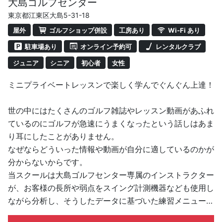
大島ゴルフセンター
東京都江東区大島5-31-18
屋外
ゴルフショップ併設
工房あり
Wi-Fi あり
駐車場あり
オンライン予約可
レンタルクラブ
ジュニア
シニア
初心者
女性
ミニプライベートレッスンで楽しく学んでぐんぐん上達！
世の中にはたくさんのゴルフ雑誌やレッスン動画があふれ
ているのにゴルフが急速にうまくなったという話しはあま
り耳にしたことがありません。
なぜならどういった情報や動画が自分に適しているのかが
分からないからです。
当スクールは大島ゴルフセンター専属のインストラクター
が、お客様の長所や弱点をスイング計測機器なども使用し
ながら分析し、そうしたデータに基づいた練習メニューを
提供して指導していくので上達が早いのです。