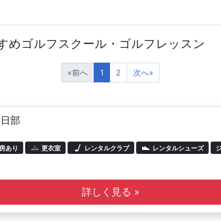
すすめゴルフスクール・ゴルフレッスン
«
前へ
1
2
次へ
»
春日部
房あり
更衣室
レンタルクラブ
レンタルシューズ
詳しく見る »