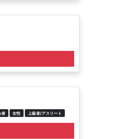
心者
女性
上級者/アスリート