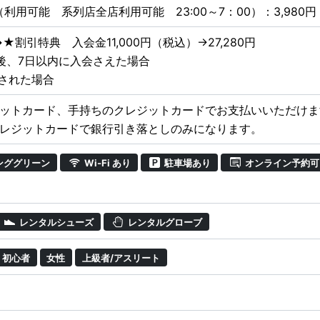
利用可能 系列店全店利用可能 23:00～7：00）：3,980
→★割引特典 入会金11,000円（税込）→27,280円
後、7日以内に入会さえた場合
会された場合
ットカード、手持ちのクレジットカードでお支払いいただけま
レジットカードで銀行引き落としのみになります。
ンググリーン
Wi-Fi あり
駐車場あり
オンライン予約可
レンタルシューズ
レンタルグローブ
初心者
女性
上級者/アスリート