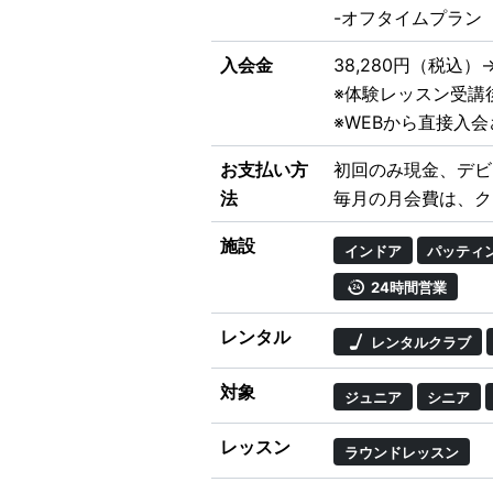
-オフタイムプラン（
入会金
38,280円（税込）
※体験レッスン受講
※WEBから直接入
お支払い方
初回のみ現金、デビ
法
毎月の月会費は、ク
施設
インドア
パッティ
24時間営業
レンタル
レンタルクラブ
対象
ジュニア
シニア
レッスン
ラウンドレッスン