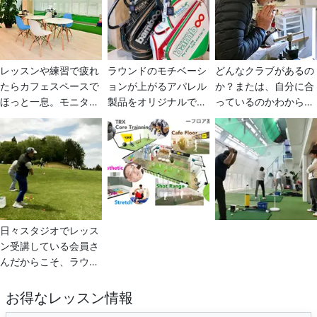
パーソナルトレーニン
タジオとしてスポーツ
備。ドライヤーやタオ
グがスタート。窓から
後、レッスン後の施術
ルのお貸し出しなどの
富士山を臨むスペース
で既往部位の鎮静、ア
サービスもご利用くだ
でのトレーニングはご
フターケアとしてご利
さい。ランニングステ
利益あり。メンバーの
用することができま
ーションとして一般の
レッスンや練習で疲れ
ラウンドのモチベーシ
どんなクラブがあるの
方は空き時間に自主ト
す。
方にもご利用いただま
たらカフェスペースで
ョンが上がるアパレル
か？または、自分に合
レが可能です。
す。
ほっと一息。モニター
製品をオリジナルでご
っているのかわからな
に流れるゴルフ動画を
提供！ あくまで陰品質
い。 ブランドからクラ
観ながらスイーツをお
と機能美にこだわり良
ブの役割、そしてそれ
召し上がりいただけま
質の製品を販売してい
が会員さんに合ってい
す。こだわりの本格コ
ます。
るのかを試打などを通
ーヒーもご用意してい
じて的確にアドバイ
ます。
ス。
日々スタジオでレッス
ン受講している会員さ
んだからこそ、ラウン
ドレッスンにより高効
率で修正ポイントの改
お得なレッスン情報
善が進みます。現在、