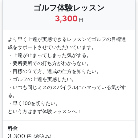
提携コースや施設の増
ゴルフ体験レッスン
加に伴いショートコー
3,300
ス、本コース、練習場
円
レッスンなどご都合に
合わせて参加いただけ
る屋外レッスンのバリ
より早く上達が実感できるレッスンでゴルフの目標達
エーションも増え、さ
成をサポートさせていただいています。
らにスキルの向上が図
・上達が止まってしまった気がする。
れる体制が整っていま
・要所要所での打ち方がわからない。
す。
・目標の立て方、達成の仕方を知りたい。
・ゴルフの上達を実感したい。
・いつも同じミスのスパイラルにハマっている気がす
る。
・早く100を切りたい。
という方はまず体験レッスンへ！
料金
3,300
円 (税込み)