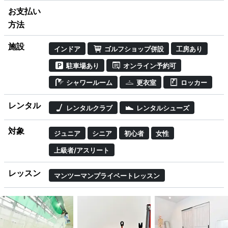
お支払い
方法
施設
インドア
ゴルフショップ併設
工房あり
駐車場あり
オンライン予約可
シャワールーム
更衣室
ロッカー
レンタル
レンタルクラブ
レンタルシューズ
対象
ジュニア
シニア
初心者
女性
上級者/アスリート
レッスン
マンツーマンプライベートレッスン