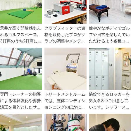
天井が高く開放感あふ
クラブフィッターの資
健やかなボディでゴル
れるゴルフスペース。
格を取得したプロがク
フや日常を楽しんでい
3打席のうち2打席に連
ラブの調整やメンテナ
ただけるよう各種コン
続配球機スイングノー
ンスを行う工房を併設
ディショニングメニュ
ムを設置しています。
しています。グリップ
ーを導入しています。
弾道解析機スカイトラ
交換からシャフト交換
体に安全な次亜塩素酸
ックを2機導入。レフ
まで！グリップ交換作
水で殺菌されたプライ
ティ用打席もご用意。
業は1本5分程度で完了
ベート空間でフィジカ
パタースペース、傾斜
します。会員さんだけ
ルとメンタルの両面か
マット、各種練習器具
でなく一般の方もご利
ら整え安心してゴルフ
など設備も充実してい
用いただけます。
を楽しめる体づくりを
専門トレーナーの指導
トリートメントルーム
施錠できるロッカーを
ます。
サポートします。
による体幹強化や姿勢
では、整体コンディシ
男女各8つご用意して
矯正を目的としたサス
ョンニングのほかにス
います。シャワースペ
ペンショントレーニン
ポーツアロママッサー
ースにはシャンプーや
グ TRX(R)とヨガ、ピ
ジを日本で初めて導入
コンディショナー、ボ
ラティスを融合させた
したインドアゴルフス
ディソープなども完