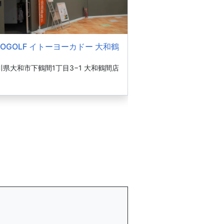
COGOLF イトーヨーカドー 大和鶴
川県大和市下鶴間1丁目3−1 大和鶴間店