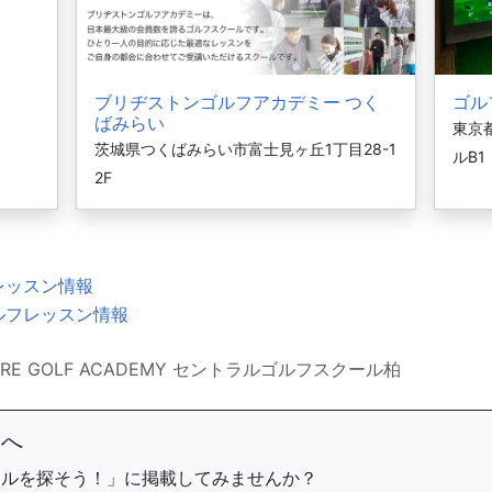
ブリヂストンゴルフアカデミー つく
ゴル
ばみらい
東京都
茨城県つくばみらい市富士見ヶ丘1丁目28-1
ルB1
2F
レッスン情報
ルフレッスン情報
URE GOLF ACADEMY セントラルゴルフスクール柏
まへ
ールを探そう！」に掲載してみませんか？