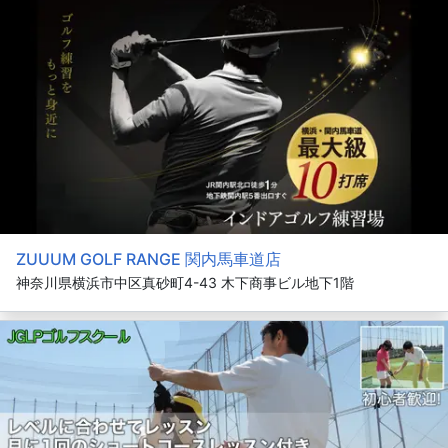
ZUUUM GOLF RANGE 関内馬車道店
神奈川県横浜市中区真砂町4-43 木下商事ビル地下1階