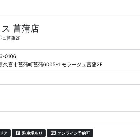
ス 菖蒲店
ジュ菖蒲2F
6-0106
県久喜市菖蒲町菖蒲6005-1 モラージュ菖蒲2F
ドア
駐車場あり
オンライン予約可