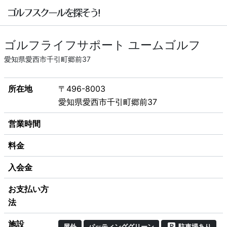
ゴルフライフサポート ユームゴルフ
愛知県愛西市千引町郷前37
所在地
〒496-8003
愛知県愛西市千引町郷前37
営業時間
料金
入会金
お支払い方
法
施設
屋外
パッティンググリーン
駐車場あり