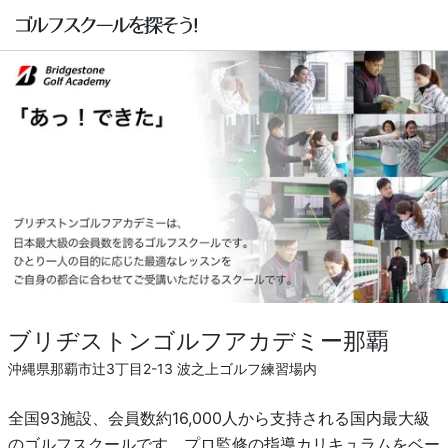
ブリヂストンゴルフアカデミー那覇
沖縄県那覇市辻3丁目2-13 波之上ゴルフ練習場内
全国93施設、会員数約16,000人から支持される国内最大級
のゴルフスクールです。プロ監修の指導カリキュラムをベー