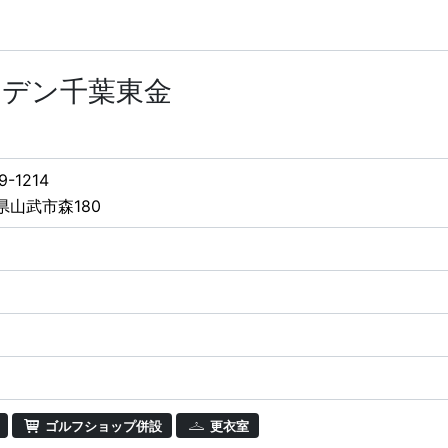
ーデン千葉東金
9-1214
県山武市森180
ゴルフショップ併設
更衣室